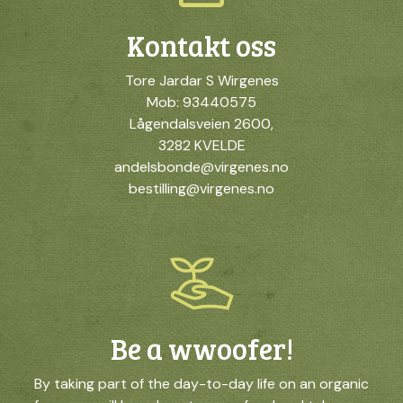
Kontakt oss
Tore Jardar S Wirgenes
Mob: 93440575
Lågendalsveien 2600,
3282 KVELDE
andelsbonde@virgenes.no
bestilling@virgenes.no
Be a wwoofer!
By taking part of the day-to-day life on an organic