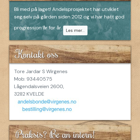
Bli med på laget! Andelsprosjektet har utviklet
seg selv på gården siden 2012 og vi har hatt god
progressjon år for år.
Les mer...
Kontakt oss
Tore Jardar S Wirgenes
Mob: 93440575
Lågendalsveien 2600,
3282 KVELDE
Praksis? Be an intern!