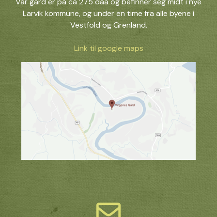
Vår gård er på ca 275 daa og befinner seg midt i nye
Larvik kommune, og under en time fra alle byene i
Vestfold og Grenland.
Link til google maps