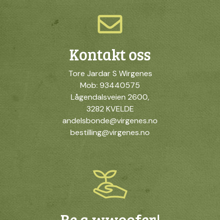
Kontakt oss
Tore Jardar S Wirgenes
Mob: 93440575
Lågendalsveien 2600,
3282 KVELDE
andelsbonde@virgenes.no
bestilling@virgenes.no
Be a wwoofer!