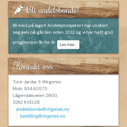
Bli andelsbonde!
Bli med på laget! Andelsprosjektet har utviklet
seg selv på gården siden 2012 og vi har hatt god
progressjon år for år.
Les mer...
Kontakt oss
Tore Jardar S Wirgenes
Mob: 93440575
Lågendalsveien 2600,
3282 KVELDE