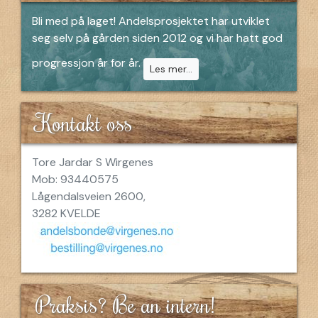
Bli med på laget! Andelsprosjektet har utviklet
seg selv på gården siden 2012 og vi har hatt god
progressjon år for år.
Les mer...
Kontakt oss
Tore Jardar S Wirgenes
Mob: 93440575
Lågendalsveien 2600,
3282 KVELDE
Praksis? Be an intern!