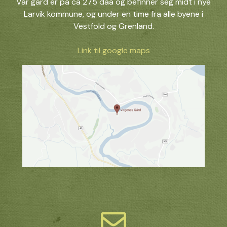
Vår gård er på ca 275 daa og befinner seg midt i nye
Larvik kommune, og under en time fra alle byene i
Vestfold og Grenland.
Link til google maps