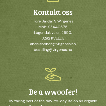
Kontakt oss
Tore Jardar S Wirgenes
Mob: 93440575
Lågendalsveien 2600,
3282 KVELDE
andelsbonde@virgenes.no
bestilling@virgenes.no
Be a wwoofer!
By taking part of the day-to-day life on an organic